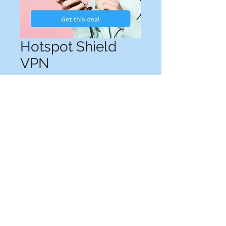
Hotspot Shield
VPN
Prix
1 800 FCFA
Ajouter au panier
Suivez-nous sur les réseaux sociaux :
© 2025
Alliance pour la Promotion Sociale et l'Aide au